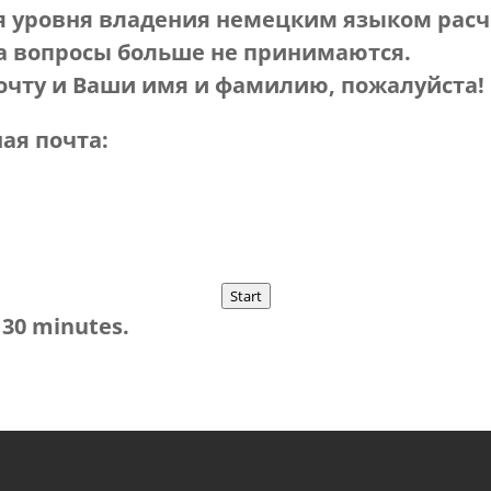
я уровня владения немецким языком рас
а вопросы больше не принимаются.
очту и Ваши имя и фамилию, пожалуйста!
 Электронная почта:
Start
 30 minutes.