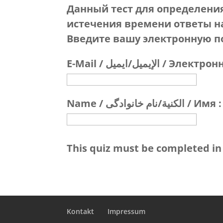
Данный тест для определени
истечения времени ответы н
Введите вашу электронную п
E-Mail / الإيميل/ایمیل /
Name / الكنية/نام خانوادگی / Имя :
This quiz must be completed in
Kontakt
Impressum