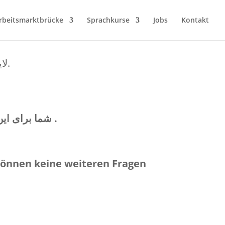
rbeitsmarktbrücke
Sprachkurse
Jobs
Kontakt
. لايمكن الإجابة عن أية أسئلة بعد إنتهاء هذا الزمن.
زمان دارید. پس از گذشت زمان، به هیچ سوالی دیگری نمی توان پاسخ داد .
شما برای ا ،
 können keine weiteren Fragen