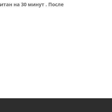
читан на
30 минут
. После